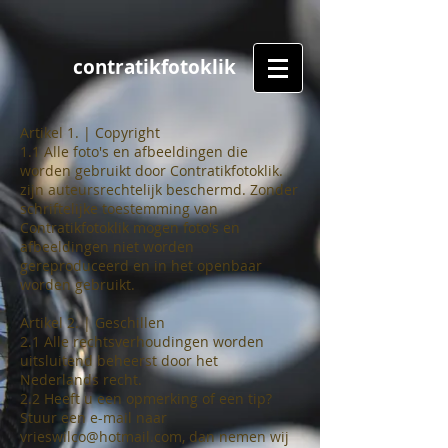
contratikfotoklik
Artikel 1. | Copyright
1.1 Alle foto's en afbeeldingen die
worden gebruikt door Contratikfotoklik.
zijn auteursrechtelijk beschermd. Zonder
schriftelijke toestemming van
Contratikfotoklik mogen foto's en
afbeeldingen niet worden
gereproduceerd en in het openbaar
worden gebruikt.
Artikel 2. | Geschillen
2.1 Alle rechtsverhoudingen worden
uitsluitend beheerst door het
Nederlands recht.
2.2 Heeft u een opmerking of een tip?
Stuur een e-mail naar
vrieswilco@hotmail.com, dan nemen wij