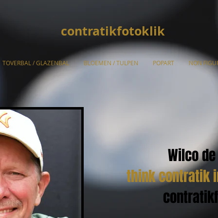
contratikfotoklik
TOVERBAL / GLAZENBAL
BLOEMEN / TULPEN
POPART
NON FIGU
Wilco de
think contratik i
contratikf