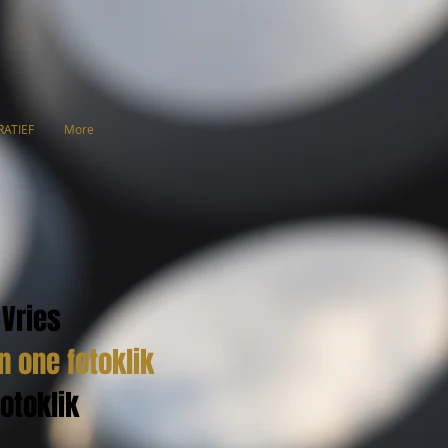
RATIEF
More
 Vries
n one fotoklik
otoklik